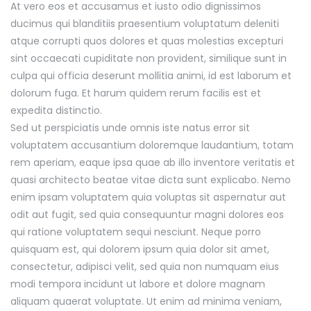
At vero eos et accusamus et iusto odio dignissimos
ducimus qui blanditiis praesentium voluptatum deleniti
atque corrupti quos dolores et quas molestias excepturi
sint occaecati cupiditate non provident, similique sunt in
culpa qui officia deserunt mollitia animi, id est laborum et
dolorum fuga. Et harum quidem rerum facilis est et
expedita distinctio.
Sed ut perspiciatis unde omnis iste natus error sit
voluptatem accusantium doloremque laudantium, totam
rem aperiam, eaque ipsa quae ab illo inventore veritatis et
quasi architecto beatae vitae dicta sunt explicabo. Nemo
enim ipsam voluptatem quia voluptas sit aspernatur aut
odit aut fugit, sed quia consequuntur magni dolores eos
qui ratione voluptatem sequi nesciunt. Neque porro
quisquam est, qui dolorem ipsum quia dolor sit amet,
consectetur, adipisci velit, sed quia non numquam eius
modi tempora incidunt ut labore et dolore magnam
aliquam quaerat voluptate. Ut enim ad minima veniam,