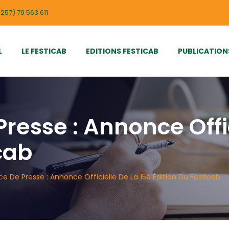
257) 79 563 611
L
LE FESTICAB
EDITIONS FESTICAB
PUBLICATION
resse : Annonce Offic
cab
e De Presse : Annonce Officielle De La 15è Édition Du Festicab