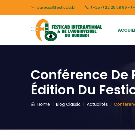
bureau@festicab.bi
(+257) 22 25 58 99 - (+
ACCUIE
Conférence De P
Édition Du Festi
Home
|
Blog Classic
|
Actualités
|
Conférenc